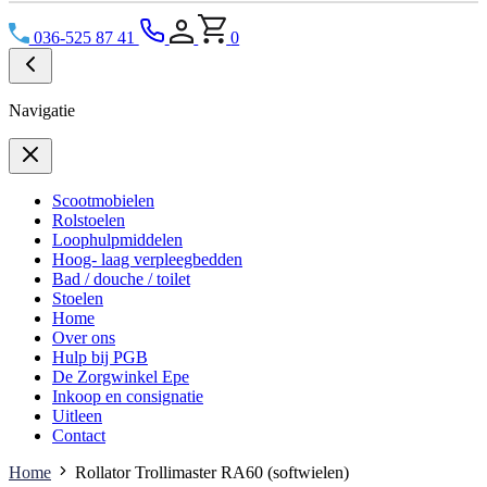
036-525 87 41
0
Navigatie
Scootmobielen
Rolstoelen
Loophulpmiddelen
Hoog- laag verpleegbedden
Bad / douche / toilet
Stoelen
Home
Over ons
Hulp bij PGB
De Zorgwinkel Epe
Inkoop en consignatie
Uitleen
Contact
Home
Rollator Trollimaster RA60 (softwielen)