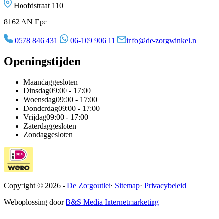
Hoofdstraat 110
8162 AN Epe
0578 846 431
06-109 906 11
info@de-zorgwinkel.nl
Openingstijden
Maandag
gesloten
Dinsdag
09:00 - 17:00
Woensdag
09:00 - 17:00
Donderdag
09:00 - 17:00
Vrijdag
09:00 - 17:00
Zaterdag
gesloten
Zondag
gesloten
Copyright © 2026 -
De Zorgoutlet
·
Sitemap
·
Privacybeleid
Weboplossing door
B&S Media Internetmarketing