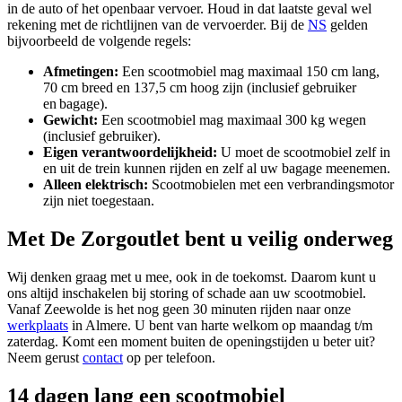
in de auto of het openbaar vervoer. Houd in dat laatste geval wel
rekening met de richtlijnen van de vervoerder. Bij de
NS
gelden
bijvoorbeeld de volgende regels:
Afmetingen:
Een scootmobiel mag maximaal 150 cm lang,
70 cm breed en 137,5 cm hoog zijn (inclusief gebruiker
en bagage).
Gewicht:
Een scootmobiel mag maximaal 300 kg wegen
(inclusief gebruiker).
Eigen verantwoordelijkheid:
U moet de scootmobiel zelf in
en uit de trein kunnen rijden en zelf al uw bagage meenemen.
Alleen elektrisch:
Scootmobielen met een verbrandingsmotor
zijn niet toegestaan.
Met De Zorgoutlet bent u veilig onderweg
Wij denken graag met u mee, ook in de toekomst. Daarom kunt u
ons altijd inschakelen bij storing of schade aan uw scootmobiel.
Vanaf Zeewolde is het nog geen 30 minuten rijden naar onze
werkplaats
in Almere. U bent van harte welkom op maandag t/m
zaterdag. Komt een moment buiten de openingstijden u beter uit?
Neem gerust
contact
op per telefoon.
14 dagen lang een scootmobiel