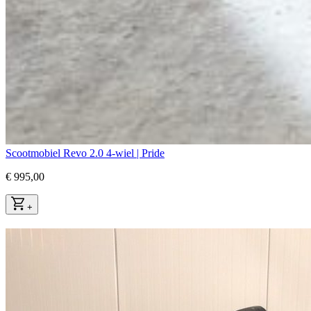
Scootmobiel Revo 2.0 4-wiel | Pride
€ 995,00
+