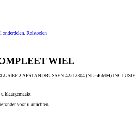
l onderdelen
,
Rolstoelen
 COMPLEET WIEL
NCLUSIEF 2 AFSTANDBUSSEN 42212804 (NL=46MM) INCLUSI
r u klaargemaakt.
eronder voor u uitlichten.