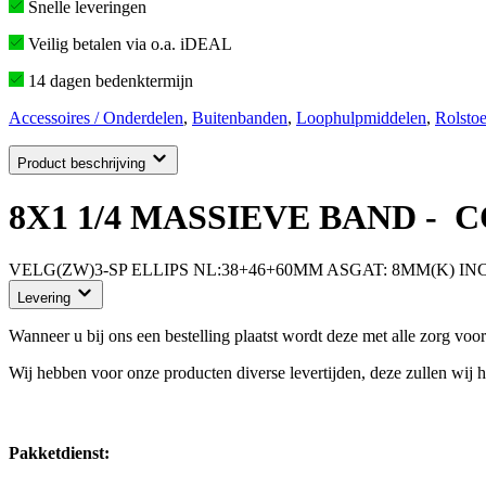
Snelle leveringen
Veilig betalen via o.a. iDEAL
14 dagen bedenktermijn
Accessoires / Onderdelen
,
Buitenbanden
,
Loophulpmiddelen
,
Rolstoe
Product beschrijving
8X1 1/4 MASSIEVE BAND -
VELG(ZW)3-SP ELLIPS NL:38+46+60MM ASGAT: 8MM(K) I
Levering
Wanneer u bij ons een bestelling plaatst wordt deze met alle zorg voo
Wij hebben voor onze producten diverse levertijden, deze zullen wij hi
Pakketdienst: