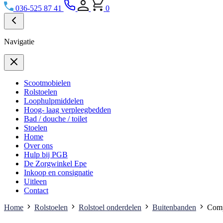
036-525 87 41
0
Navigatie
Scootmobielen
Rolstoelen
Loophulpmiddelen
Hoog- laag verpleegbedden
Bad / douche / toilet
Stoelen
Home
Over ons
Hulp bij PGB
De Zorgwinkel Epe
Inkoop en consignatie
Uitleen
Contact
Home
Rolstoelen
Rolstoel onderdelen
Buitenbanden
Comp