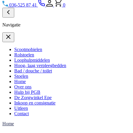
036-525 87 41
0
Navigatie
Scootmobielen
Rolstoelen
Loophulpmiddelen
Hoog- laag verpleegbedden
Bad / douche / toilet
Stoelen
Home
Over ons
Hulp bij PGB
De Zorgwinkel Epe
Inkoop en consignatie
Uitleen
Contact
Home