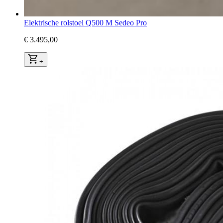
Elektrische rolstoel Q500 M Sedeo Pro
€ 3.495,00
+