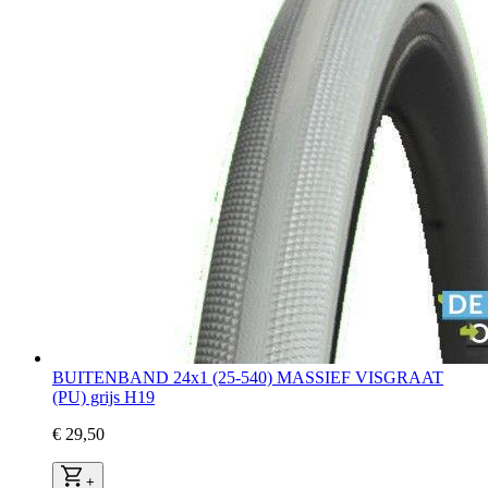
BUITENBAND 24x1 (25-540) MASSIEF VISGRAAT
(PU) grijs H19
€ 29,50
+