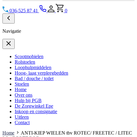
036-525 87 41
0
Navigatie
Scootmobielen
Rolstoelen
Loophulpmiddelen
Hoog- laag verpleegbedden
Bad / douche / toilet
Stoelen
Home
Over ons
Hulp bij PGB
De Zorgwinkel Epe
Inkoop en consignatie
Uitleen
Contact
Home
ANTI-KIEP WIELEN tbv ROTEC/ FREETEC / LITEC