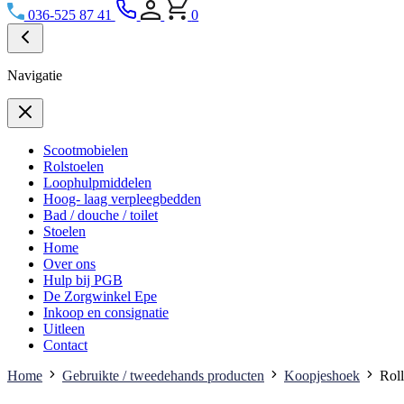
036-525 87 41
0
Navigatie
Scootmobielen
Rolstoelen
Loophulpmiddelen
Hoog- laag verpleegbedden
Bad / douche / toilet
Stoelen
Home
Over ons
Hulp bij PGB
De Zorgwinkel Epe
Inkoop en consignatie
Uitleen
Contact
Home
Gebruikte / tweedehands producten
Koopjeshoek
Roll