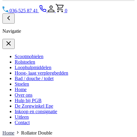
036-525 87 41
0
Navigatie
Scootmobielen
Rolstoelen
Loophulpmiddelen
Hoog- laag verpleegbedden
Bad / douche / toilet
Stoelen
Home
Over ons
Hulp bij PGB
De Zorgwinkel Epe
Inkoop en consignatie
Uitleen
Contact
Home
Rollator Double