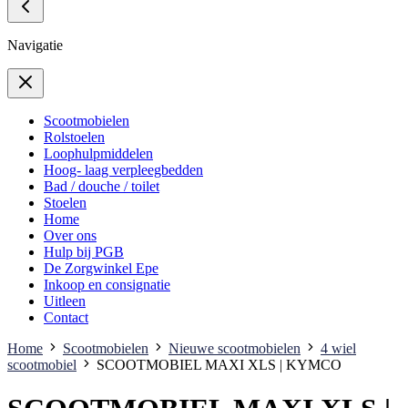
Navigatie
Scootmobielen
Rolstoelen
Loophulpmiddelen
Hoog- laag verpleegbedden
Bad / douche / toilet
Stoelen
Home
Over ons
Hulp bij PGB
De Zorgwinkel Epe
Inkoop en consignatie
Uitleen
Contact
Home
Scootmobielen
Nieuwe scootmobielen
4 wiel
scootmobiel
SCOOTMOBIEL MAXI XLS | KYMCO