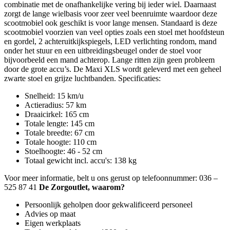
combinatie met de onafhankelijke vering bij ieder wiel. Daarnaast
zorgt de lange wielbasis voor zeer veel beenruimte waardoor deze
scootmobiel ook geschikt is voor lange mensen. Standaard is deze
scootmobiel voorzien van veel opties zoals een stoel met hoofdsteun
en gordel, 2 achteruitkijkspiegels, LED verlichting rondom, mand
onder het stuur en een uitbreidingsbeugel onder de stoel voor
bijvoorbeeld een mand achterop. Lange ritten zijn geen probleem
door de grote accu’s. De Maxi XLS wordt geleverd met een geheel
zwarte stoel en grijze luchtbanden. Specificaties:
Snelheid: 15 km/u
Actieradius: 57 km
Draaicirkel: 165 cm
Totale lengte: 145 cm
Totale breedte: 67 cm
Totale hoogte: 110 cm
Stoelhoogte: 46 - 52 cm
Totaal gewicht incl. accu's: 138 kg
Voor meer informatie, belt u ons gerust op telefoonnummer: 036 –
525 87 41
De Zorgoutlet, waarom?
Persoonlijk geholpen door gekwalificeerd personeel
Advies op maat
Eigen werkplaats