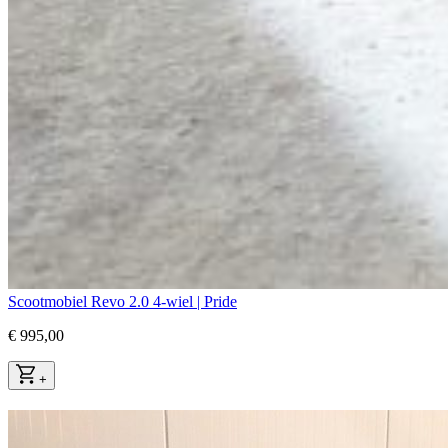
Scootmobiel Revo 2.0 4-wiel | Pride
€ 995,00
+