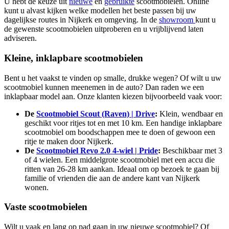
U hebt de keuze uit
nieuwe
en
gebruikte
scootmobielen. Online
kunt u alvast kijken welke modellen het beste passen bij uw
dagelijkse routes in Nijkerk en omgeving. In de
showroom
kunt u
de gewenste scootmobielen uitproberen en u vrijblijvend laten
adviseren.
Kleine, inklapbare scootmobielen
Bent u het vaakst te vinden op smalle, drukke wegen? Of wilt u uw
scootmobiel kunnen meenemen in de auto? Dan raden we een
inklapbaar model aan. Onze klanten kiezen bijvoorbeeld vaak voor:
De
Scootmobiel Scout (Raven) | Drive
:
Klein, wendbaar en
geschikt voor ritjes tot en met 10 km. Een handige inklapbare
scootmobiel om boodschappen mee te doen of gewoon een
ritje te maken door Nijkerk.
De
Scootmobiel Revo 2.0 4-wiel | Pride
:
Beschikbaar met 3
of 4 wielen. Een middelgrote scootmobiel met een accu die
ritten van 26-28 km aankan. Ideaal om op bezoek te gaan bij
familie of vrienden die aan de andere kant van Nijkerk
wonen.
Vaste scootmobielen
Wilt u vaak en lang op pad gaan in uw nieuwe scootmobiel? Of