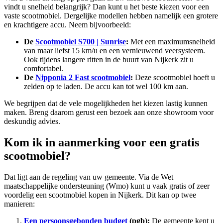
vindt u snelheid belangrijk? Dan kunt u het beste kiezen voor een
vaste scootmobiel. Dergelijke modellen hebben namelijk een grotere
en krachtigere accu. Neem bijvoorbeeld:
De
Scootmobiel S700 | Sunrise
:
Met een maximumsnelheid
van maar liefst 15 km/u en een vernieuwend veersysteem.
Ook tijdens langere ritten in de buurt van Nijkerk zit u
comfortabel.
De
Nipponia 2 Fast scootmobiel
:
Deze scootmobiel hoeft u
zelden op te laden. De accu kan tot wel 100 km aan.
We begrijpen dat de vele mogelijkheden het kiezen lastig kunnen
maken. Breng daarom gerust een bezoek aan onze showroom voor
deskundig advies.
Kom ik in aanmerking voor een gratis
scootmobiel?
Dat ligt aan de regeling van uw gemeente. Via de Wet
maatschappelijke ondersteuning (Wmo) kunt u vaak gratis of zeer
voordelig een scootmobiel kopen in Nijkerk. Dit kan op twee
manieren:
Een persoonsgebonden budget
(pgb):
De gemeente kent u