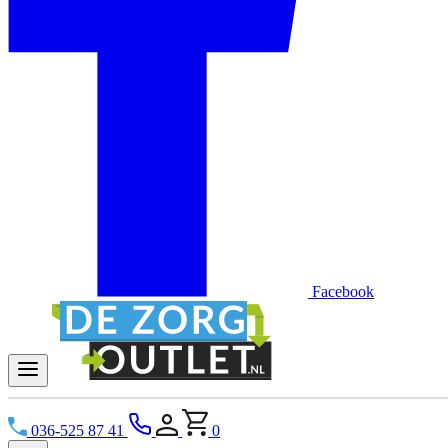
Facebook
036-525 87 41
0