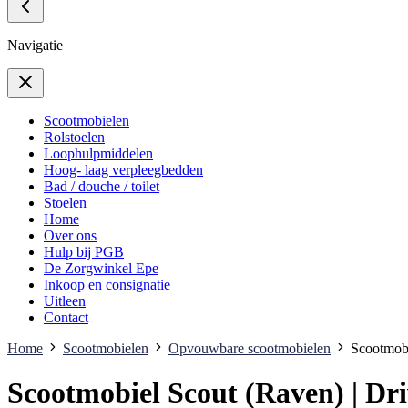
Navigatie
Scootmobielen
Rolstoelen
Loophulpmiddelen
Hoog- laag verpleegbedden
Bad / douche / toilet
Stoelen
Home
Over ons
Hulp bij PGB
De Zorgwinkel Epe
Inkoop en consignatie
Uitleen
Contact
Home
Scootmobielen
Opvouwbare scootmobielen
Scootmobi
Scootmobiel Scout (Raven) | Dr