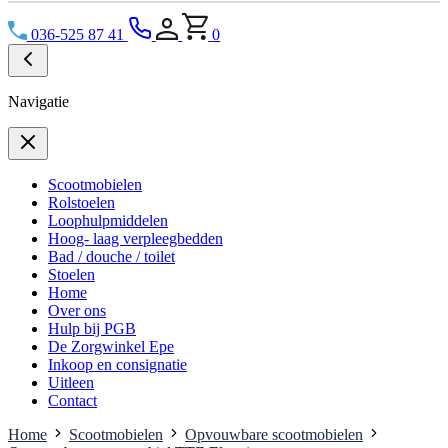
036-525 87 41
0
Navigatie
Scootmobielen
Rolstoelen
Loophulpmiddelen
Hoog- laag verpleegbedden
Bad / douche / toilet
Stoelen
Home
Over ons
Hulp bij PGB
De Zorgwinkel Epe
Inkoop en consignatie
Uitleen
Contact
Home
Scootmobielen
Opvouwbare scootmobielen