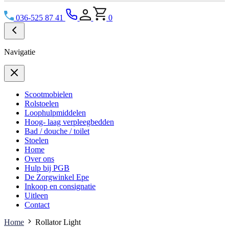
036-525 87 41
0
Navigatie
Scootmobielen
Rolstoelen
Loophulpmiddelen
Hoog- laag verpleegbedden
Bad / douche / toilet
Stoelen
Home
Over ons
Hulp bij PGB
De Zorgwinkel Epe
Inkoop en consignatie
Uitleen
Contact
Home
Rollator Light